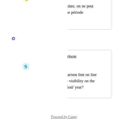
Dans une courbe par date, on ne peut 
pas comparer avec une période 
précédente.
Jamie Mill
Merged in a post:
Line Graph comparison
S
Sure Ocelot
Could we have comparison line on line 
graph so we can have visibility on the 
trend vs previous period/ year?
Powered by Canny