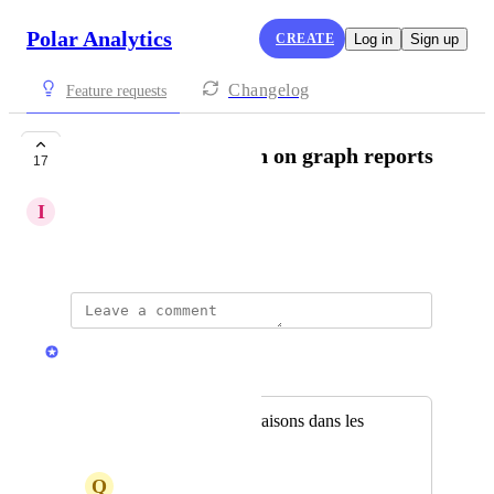
Polar Analytics
CREATE
Log in
Sign up
Changelog
Feature requests
See data comparison on graph reports
17
I
Important Newt
Created by
Kasia
Jamie Mill
Merged in a post:
Ajouter les comparaisons dans les
courbes
Q
Quicksilver Yak